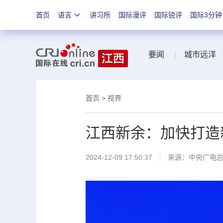
首页
语言
讲习所
国际漫评
国际锐评
国际3分钟
要闻
|
城市远洋
首页
>
视界
江西新余：加快打造
2024-12-09 17:50:37
来源：中央广电