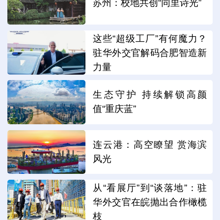
苏州：校地共创“同里诗光”
这些“超级工厂”有何魔力？
驻华外交官解码合肥智造新
力量
生态守护 持续解锁高颜
值“重庆蓝”
连云港：高空瞭望 赏海滨
风光
从“看展厅”到“谈落地”：驻
华外交官在皖抛出合作橄榄
枝