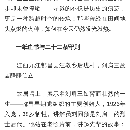
步却未曾停歇——寻觅的不仅是历史的痕迹，
更是一种跨越时空的传承：那些曾经在田间地
头点燃的火种，如何在今天仍然发光发热。
一纸血书与二十二条守则
江西九江都昌县汪墩乡后垅村，刘肩三故
居静静伫立。
故居墙上，展示着刘肩三短暂而壮烈的一
生——都昌早期党组织的主要创始人，1926年
入党，38岁牺牲。讲解员刘同颜是刘肩三的烈
士后代。他站在老照片前，讲起先辈的故事：