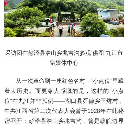
采访团在彭泽县浩山乡兆吉沟参观 供图 九江市
融媒体中心
从一次革命到一座红色名村，“小点位”里藏
着大历史。而更令人感慨的是，这样的“小点
位”在九江并非孤例——湖口县舜德乡王燧村，
中共江西省第二次代表大会曾于1928年在此秘
密召开；彭泽县浩山乡兆吉沟，曾是赣皖边界