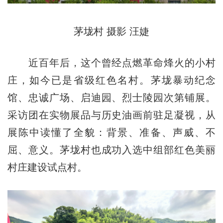
茅垅村 摄影 汪婕
近百年后，这个曾经点燃革命烽火的小村
庄，如今已是省级红色名村。茅垅暴动纪念
馆、忠诚广场、启迪园、烈士陵园次第铺展。
采访团在实物展品与历史油画前驻足凝视，从
展陈中读懂了全貌：背景、准备、声威、不
屈、意义。茅垅村也成功入选中组部红色美丽
村庄建设试点村。