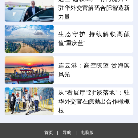
驻华外交官解码合肥智造新
力量
生态守护 持续解锁高颜
值“重庆蓝”
连云港：高空瞭望 赏海滨
风光
从“看展厅”到“谈落地”：驻
华外交官在皖抛出合作橄榄
枝
首页
|
导航
|
电脑版