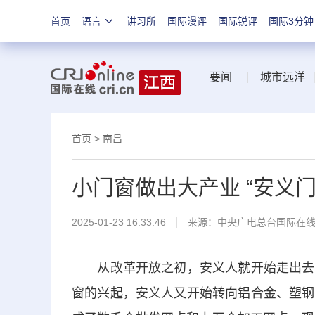
首页
语言
讲习所
国际漫评
国际锐评
国际3分钟
要闻
|
城市远洋
首页
>
南昌
小门窗做出大产业 “安义
2025-01-23 16:33:46
来源：中央广电总台国际在
从改革开放之初，安义人就开始走出去，
窗的兴起，安义人又开始转向铝合金、塑钢