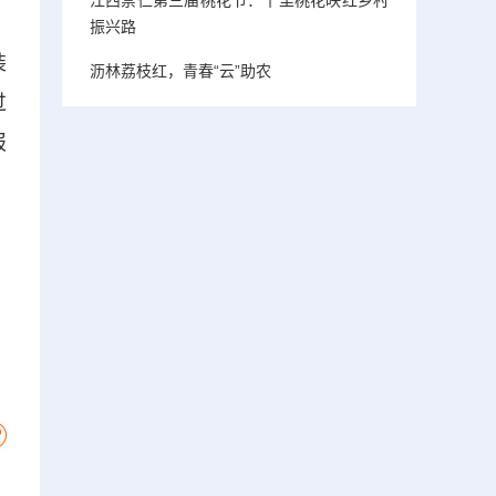
振兴路
装
沥林荔枝红，青春“云”助农
过
报
，