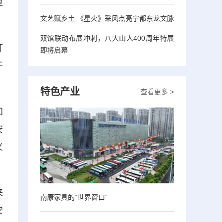
型
文艺赋乡土 《星火》采风点亮宁都东龙文脉
双馆联动布展冲刺，八大山人400周年特展
打
即将启幕
于
特色产业
查看更多 >
加
安
义
来
南康家具的“世界窗口”
安