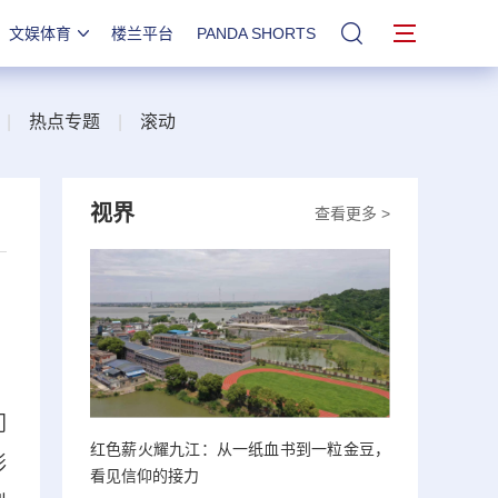
文娱体育
楼兰平台
PANDA SHORTS
站内搜索
|
热点专题
|
滚动
视界
查看更多 >
门
红色薪火耀九江：从一纸血书到一粒金豆，
形
看见信仰的接力