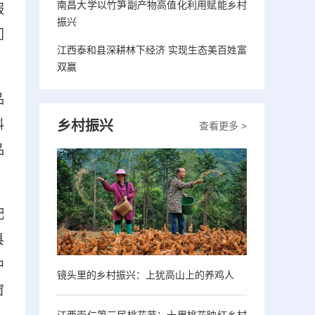
南昌大学以竹笋副产物高值化利用赋能乡村
服
振兴
门
江西泰和县深耕林下经济 实现生态美百姓富
双赢
品
科
乡村振兴
查看更多 >
品
配
县
中
镜头里的乡村振兴：上犹高山上的养鸡人
窗
江西崇仁第三届桃花节：十里桃花映红乡村