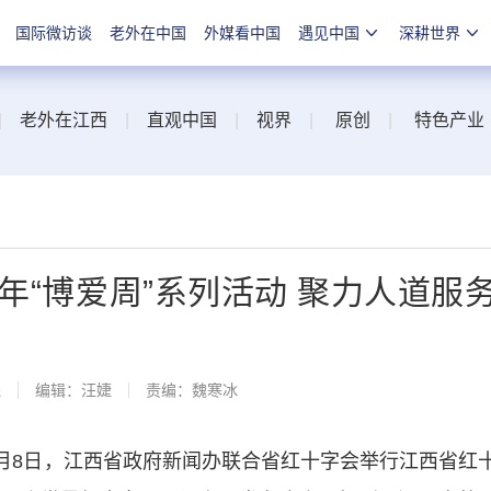
国际微访谈
老外在中国
外媒看中国
遇见中国
深耕世界
|
老外在江西
|
直观中国
|
视界
|
原创
|
特色产业
5年“博爱周”系列活动 聚力人道服
线
编辑：汪婕
责编：魏寒冰
8日，江西省政府新闻办联合省红十字会举行江西省红