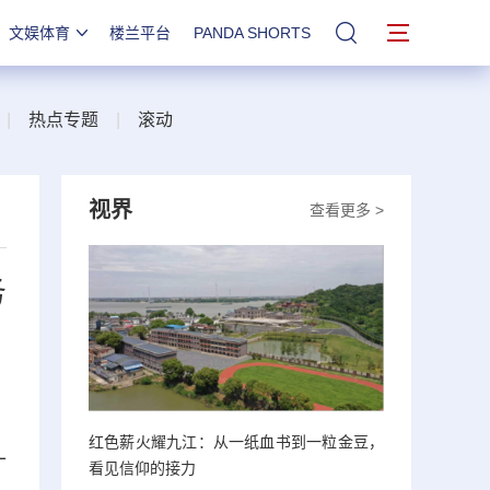
文娱体育
楼兰平台
PANDA SHORTS
站内搜索
|
热点专题
|
滚动
视界
查看更多 >
务
红色薪火耀九江：从一纸血书到一粒金豆，
十
看见信仰的接力