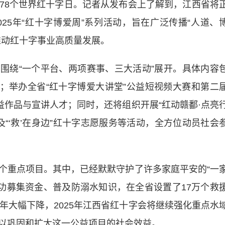
78个世界红十字日。记者从发布会上了解到，江西省将
025年“红十字博爱周”系列活动，旨在广泛传播“人道、
推动红十字事业高质量发展。
点围绕“一个平台、两项赛事、三大活动”展开。具体内容
盟；举办全省“红十字博爱大讲堂”公益短视频大赛和第二
益作品与宣讲人才；同时，还将组织开展“红动赣鄱·点亮
以及“‘救’在身边”红十字志愿服务等活动，全方位动员社会
重点项目。其中，已经默默守护了许多家庭平安的“一
，成功募集资金、普及防溺水知识，在全省设置了17万个救
年大幅下降，2025年江西省红十字会将继续强化重点水
以巩固和扩大这一公益项目的社会效益。