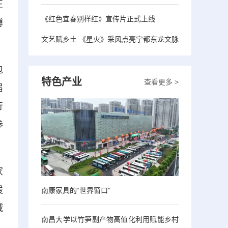
正
《红色宜春别样红》宣传片正式上线
博
文艺赋乡土 《星火》采风点亮宁都东龙文脉
包
特色产业
查看更多 >
届
行
参
家
援
南康家具的“世界窗口”
域
南昌大学以竹笋副产物高值化利用赋能乡村