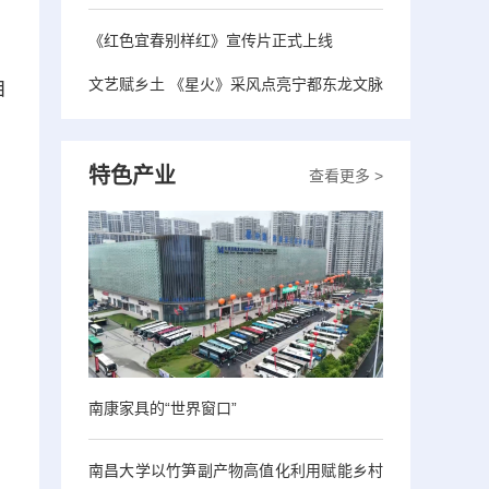
《红色宜春别样红》宣传片正式上线
文艺赋乡土 《星火》采风点亮宁都东龙文脉
自
、
特色产业
查看更多 >
南康家具的“世界窗口”
南昌大学以竹笋副产物高值化利用赋能乡村