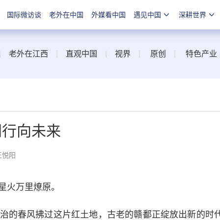
国际微访谈
老外在中国
外媒看中国
遇见中国
深耕世界
|
老外在江西
|
直观中国
|
视界
|
原创
|
特色产业
同行向未来
王悦阳
星火万里燎原。
的春风拂过这片红土地，古老的赣鄱正绽放出新的时