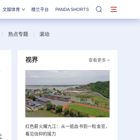
文娱体育
楼兰平台
PANDA SHORTS
站内搜索
|
热点专题
|
滚动
视界
查看更多 >
红色薪火耀九江：从一纸血书到一粒金豆，
看见信仰的接力
代