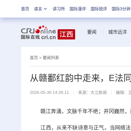
首页
语言
讲习所
国际漫评
国际锐评
国际3分钟
要闻
|
城市远洋
首页
>
要闻列表
从赣鄱红韵中走来，E法
2026-05-30 14:28:11
来源：
大江新闻
编辑：
赣江奔涌，文脉千年不绝；井冈巍然，
江西，从来不缺诗意与正气。当网络法治