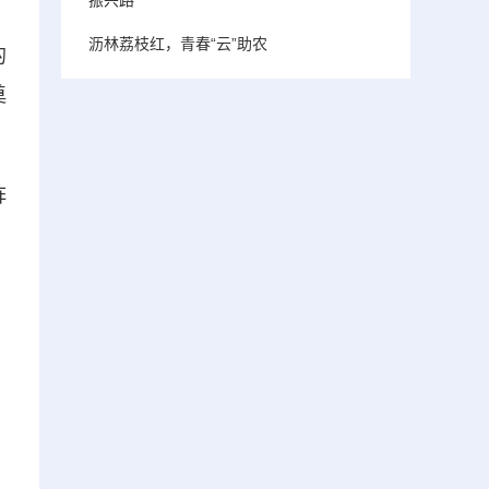
沥林荔枝红，青春“云”助农
的
奠
阵