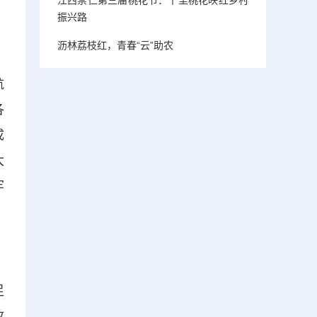
振兴路
沥林荔枝红，青春“云”助农
航
各
成
大
牢
足
政