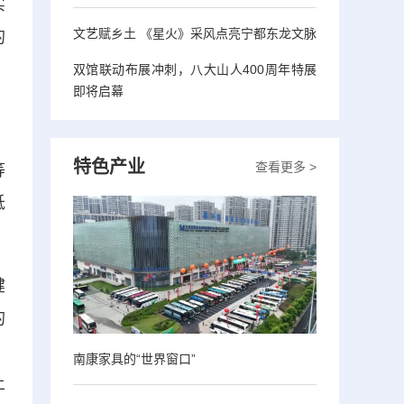
实
文艺赋乡土 《星火》采风点亮宁都东龙文脉
的
双馆联动布展冲刺，八大山人400周年特展
即将启幕
特色产业
查看更多 >
等
抵
健
的
、
南康家具的“世界窗口”
上