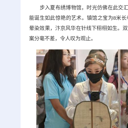
步入夏布绣博物馆，时光仿佛在此交汇。
能诞生如此惊艳的艺术。镇馆之宝为8米长
晕染效果，汴京风华在针线下栩栩如生。双
案分毫不差，令人叹为观止。