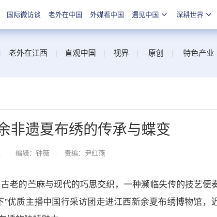
国际微访谈
老外在中国
外媒看中国
遇见中国
深耕世界
|
老外在江西
|
直观中国
|
视界
|
原创
|
特色产业
新余非遗夏布绣的传承与蝶变
线
编辑：钟薇
责编：尹红燕
古老的苎麻与现代的巧思交织，一种濒临失传的技艺便
’天下”优质主播中国行采访团走进江西新余夏布绣博物馆，