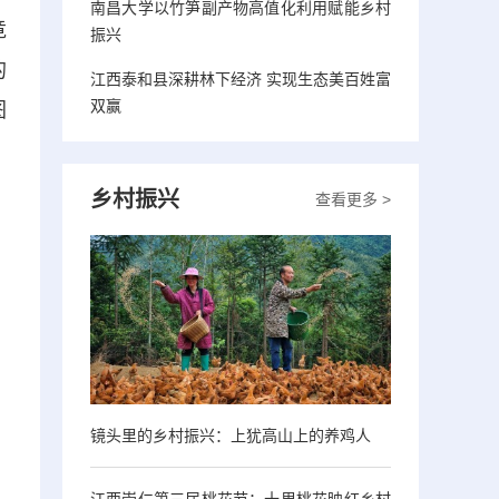
南昌大学以竹笋副产物高值化利用赋能乡村
竟
振兴
的
江西泰和县深耕林下经济 实现生态美百姓富
双赢
图
乡村振兴
查看更多 >
镜头里的乡村振兴：上犹高山上的养鸡人
江西崇仁第三届桃花节：十里桃花映红乡村