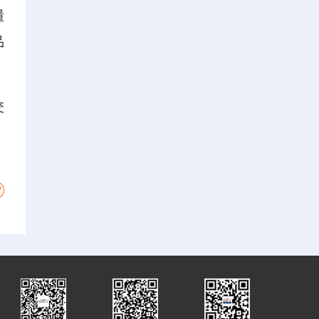
量
品
交