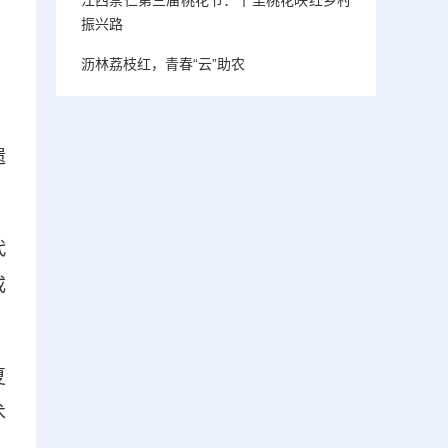
振兴路
沥林荔枝红，青春“云”助农
遗
代
或
夏
术