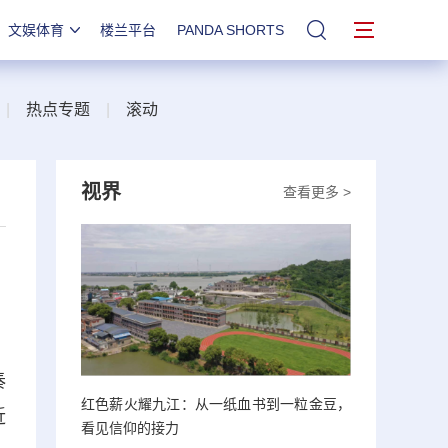
文娱体育
楼兰平台
PANDA SHORTS
站内搜索
|
热点专题
|
滚动
视界
查看更多 >
奏
红色薪火耀九江：从一纸血书到一粒金豆，
近
看见信仰的接力