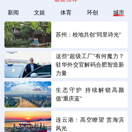
新闻
文娱
体育
环创
城市
苏州：校地共创“同里诗光”
这些“超级工厂”有何魔力？
驻华外交官解码合肥智造新
力量
生态守护 持续解锁高颜
值“重庆蓝”
连云港：高空瞭望 赏海滨
风光