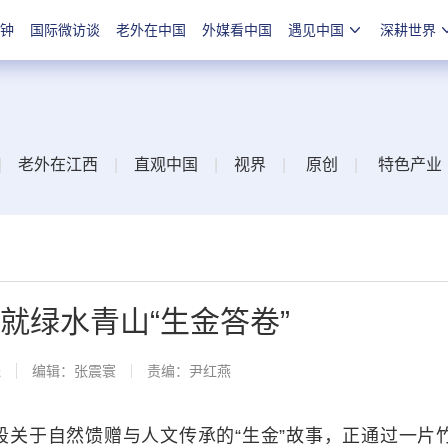
分钟
国际微访谈
老外在中国
外媒看中国
遇见中国
深耕世界
|
老外在江西
|
直观中国
|
视界
|
原创
|
特色产业
就绿水青山“生金答卷”
线
编辑：张震寰
责编：尹红燕
于自然馈赠与人文传承的“生金”故事，正通过一片