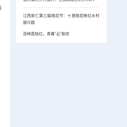
右
江西崇仁第三届桃花节：十里桃花映红乡村
振兴路
沥林荔枝红，青春“云”助农