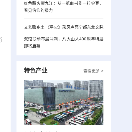
红色薪火耀九江：从一纸血书到一粒金豆，
看见信仰的接力
文艺赋乡土 《星火》采风点亮宁都东龙文脉
双馆联动布展冲刺，八大山人400周年特展
销
即将启幕
特色产业
查看更多 >