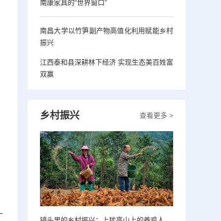
南康家具的“世界窗口”
南昌大学以竹笋副产物高值化利用赋能乡村
振兴
江西泰和县深耕林下经济 实现生态美百姓富
双赢
乡村振兴
查看更多 >
广
镜头里的乡村振兴：上犹高山上的养鸡人