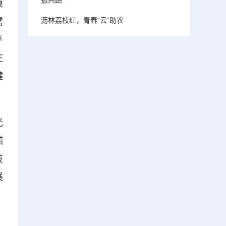
模
沥林荔枝红，青春“云”助农
需
平
在
键
光
描
技
展