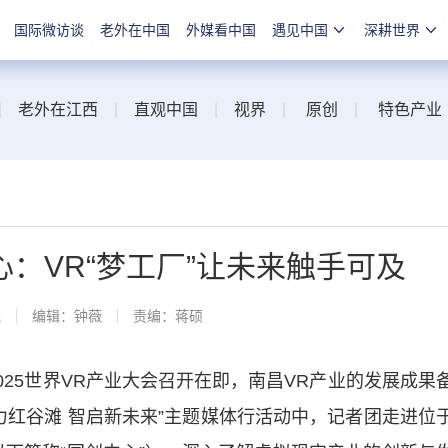
国际微访谈
老外在中国
外媒看中国
遇见中国
深耕世界
|
老外在江西
|
直观中国
|
视界
|
原创
|
特色产业
：VR“梦工厂”让未来触手可及
线
编辑：钟薇
责编：蒋硕
25世界VR产业大会召开在即，南昌VR产业的发展成果
活力红谷滩 智启新未来”主题媒体行活动中，记者团走进位