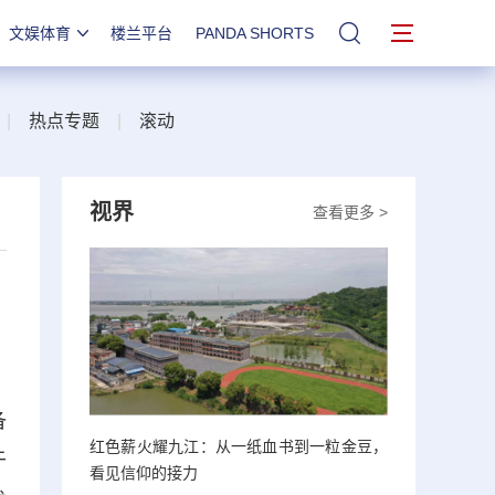
文娱体育
楼兰平台
PANDA SHORTS
站内搜索
|
热点专题
|
滚动
视界
查看更多 >
备
红色薪火耀九江：从一纸血书到一粒金豆，
于
看见信仰的接力