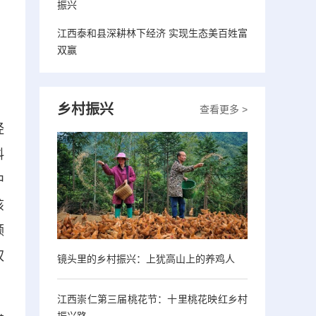
振兴
江西泰和县深耕林下经济 实现生态美百姓富
双赢
乡村振兴
查看更多 >
经
料
中
该
领
权
镜头里的乡村振兴：上犹高山上的养鸡人
江西崇仁第三届桃花节：十里桃花映红乡村
振兴路