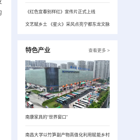
发
《红色宜春别样红》宣传片正式上线
的
文艺赋乡土 《星火》采风点亮宁都东龙文脉
特色产业
查看更多 >
南康家具的“世界窗口”
南昌大学以竹笋副产物高值化利用赋能乡村