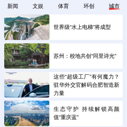
新闻
文娱
体育
环创
城市
世界级“水上电梯”将成型
苏州：校地共创“同里诗光”
这些“超级工厂”有何魔力？
驻华外交官解码合肥智造新
力量
生态守护 持续解锁高颜
值“重庆蓝”