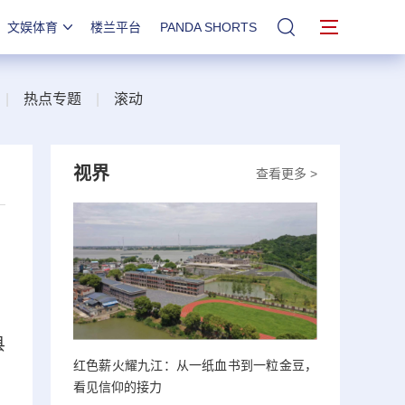
文娱体育
楼兰平台
PANDA SHORTS
站内搜索
|
热点专题
|
滚动
视界
查看更多 >
县
红色薪火耀九江：从一纸血书到一粒金豆，
看见信仰的接力