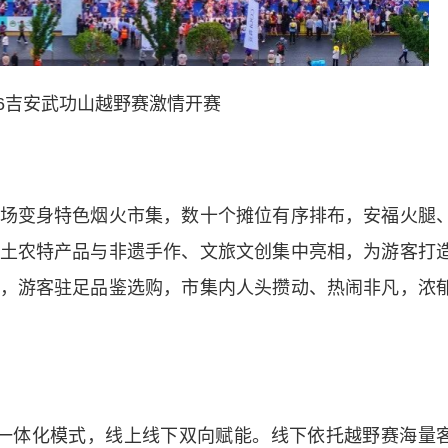
26吉安武功山越野赛激情开赛
变身特色烟火市集，数十个摊位有序排布，安福火腿
土农特产品与非遗手作、文旅文创集中亮相，为游客打
，游客驻足品鉴选购，市集内人头攒动、热闹非凡，浓
一体化模式，线上线下双向赋能。线下依托越野赛海量