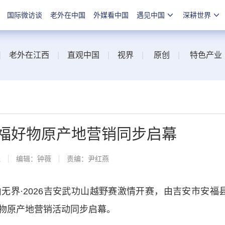
国际微访谈
老外在中国
外媒看中国
遇见中国
深耕世界
|
老外在江西
|
直观中国
|
视界
|
原创
|
特色产业
安福好物原产地营销同步启幕
线
编辑：钟薇
责编：尹红燕
·2026吉安武功山越野赛激情开赛，由吉安市安福
物原产地营销活动同步启幕。