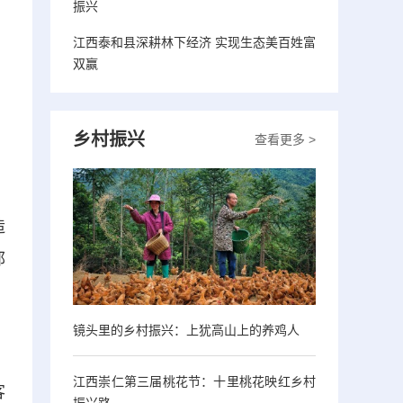
振兴
江西泰和县深耕林下经济 实现生态美百姓富
双赢
乡村振兴
查看更多 >
、
造
郁
镜头里的乡村振兴：上犹高山上的养鸡人
江西崇仁第三届桃花节：十里桃花映红乡村
客
振兴路