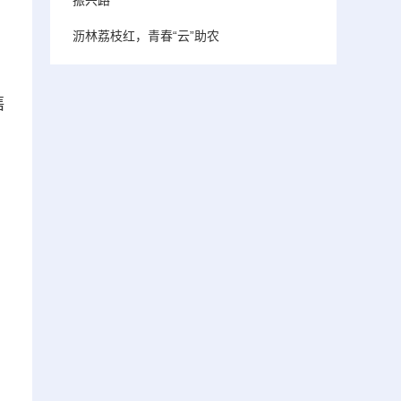
，
沥林荔枝红，青春“云”助农
售