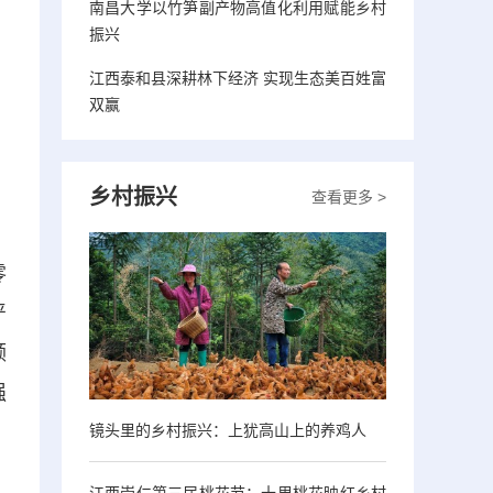
南昌大学以竹笋副产物高值化利用赋能乡村
振兴
江西泰和县深耕林下经济 实现生态美百姓富
双赢
乡村振兴
查看更多 >
零
严
领
强
镜头里的乡村振兴：上犹高山上的养鸡人
江西崇仁第三届桃花节：十里桃花映红乡村