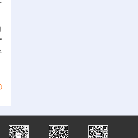
惩
日
”
水