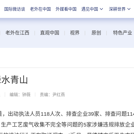
国际微访谈
老外在中国
外媒看中国
遇见中国
深耕世界
|
老外在江西
|
直观中国
|
视界
|
原创
|
特色产业
绿水青山
线
编辑：钟薇
责编：尹红燕
出动执法人员118人次、排查企业39家、排查问题11
生产工艺废气收集不完全等问题的5家涉嫌违规排放企