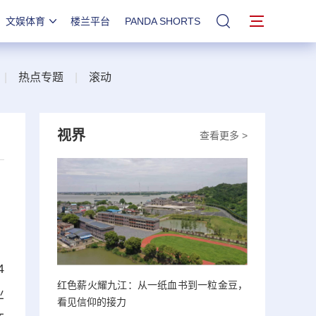
文娱体育
楼兰平台
PANDA SHORTS
站内搜索
|
热点专题
|
滚动
视界
查看更多 >
4
红色薪火耀九江：从一纸血书到一粒金豆，
业
看见信仰的接力