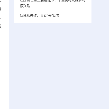
人
振兴路
分
沥林荔枝红，青春“云”助农
人
蔽