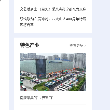
环
文艺赋乡土 《星火》采风点亮宁都东龙文脉
双馆联动布展冲刺，八大山人400周年特展
即将启幕
特色产业
查看更多 >
南康家具的“世界窗口”