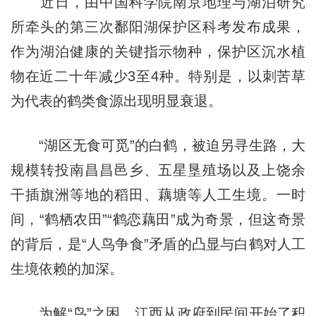
近日，由中国科学院南京地理与湖泊研究
所牵头的第三次鄱阳湖保护区科考发布成果，
作为湖泊健康的关键指示物种，保护区沉水植
物在近二十年减少3至4种。特别是，以刺苦草
为代表的鹤类食源出现明显衰退。
“湖区无食可觅”的白鹤，被迫另寻生路，大
规模转投南昌昌邑乡、五星垦殖场以及上饶余
干插旗洲等地的稻田、藕塘等人工生境。一时
间，“鹤栖农田”“鹤恋藕田”成为奇景，但这奇景
的背后，是“人鸟争食”矛盾的凸显与白鹤对人工
生境依赖的加深。
为解“鸟”之困，江西从政府到民间开始了积