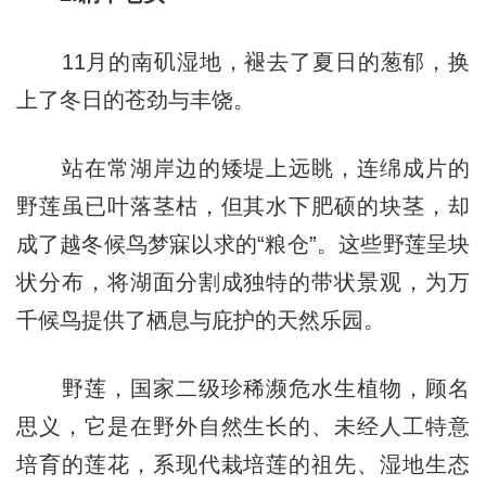
11月的南矶湿地，褪去了夏日的葱郁，换
上了冬日的苍劲与丰饶。
站在常湖岸边的矮堤上远眺，连绵成片的
野莲虽已叶落茎枯，但其水下肥硕的块茎，却
成了越冬候鸟梦寐以求的“粮仓”。这些野莲呈块
状分布，将湖面分割成独特的带状景观，为万
千候鸟提供了栖息与庇护的天然乐园。
野莲，国家二级珍稀濒危水生植物，顾名
思义，它是在野外自然生长的、未经人工特意
培育的莲花，系现代栽培莲的祖先、湿地生态