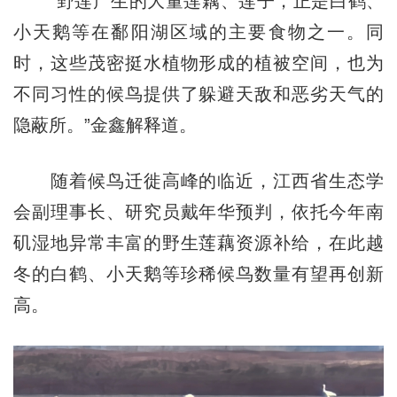
“野莲产生的大量莲藕、莲子，正是白鹤、
小天鹅等在鄱阳湖区域的主要食物之一。同
时，这些茂密挺水植物形成的植被空间，也为
不同习性的候鸟提供了躲避天敌和恶劣天气的
隐蔽所。”金鑫解释道。
随着候鸟迁徙高峰的临近，江西省生态学
会副理事长、研究员戴年华预判，依托今年南
矶湿地异常丰富的野生莲藕资源补给，在此越
冬的白鹤、小天鹅等珍稀候鸟数量有望再创新
高。