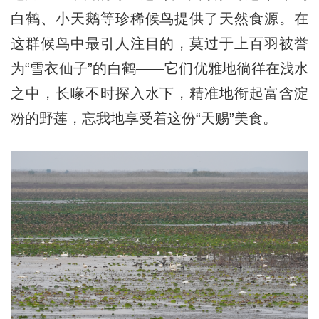
白鹤、小天鹅等珍稀候鸟提供了天然食源。在
这群候鸟中最引人注目的，莫过于上百羽被誉
为“雪衣仙子”的白鹤——它们优雅地徜徉在浅水
之中，长喙不时探入水下，精准地衔起富含淀
粉的野莲，忘我地享受着这份“天赐”美食。