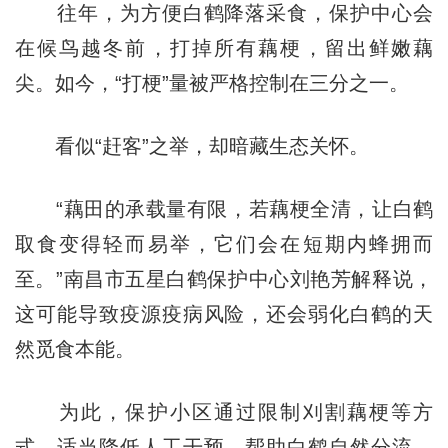
往年，为方便白鹤降落采食，保护中心会
在候鸟越冬前，打掉所有藕梗，留出鲜嫩藕
尖。如今，“打梗”量被严格控制在三分之一。
看似“赶客”之举，却暗藏生态关怀。
“藕田的承载量有限，若藕梗全清，让白鹤
取食变得轻而易举，它们会在短期内蜂拥而
至。”南昌市五星白鹤保护中心刘艳芳解释说，
这可能导致疫源疫病风险，还会弱化白鹤的天
然觅食本能。
为此，保护小区通过限制刈割藕梗等方
式，适当降低人工干预，帮助白鹤自然分流，