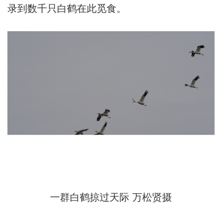
录到数千只白鹤在此觅食。
一群白鹤掠过天际 万松贤摄