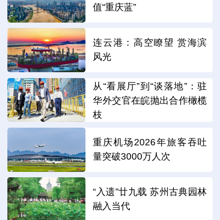
值“重庆蓝”
连云港：高空瞭望 赏海滨
风光
从“看展厅”到“谈落地”：驻
华外交官在皖抛出合作橄榄
枝
重庆机场2026年旅客吞吐
量突破3000万人次
“入遗”廿九载 苏州古典园林
融入当代