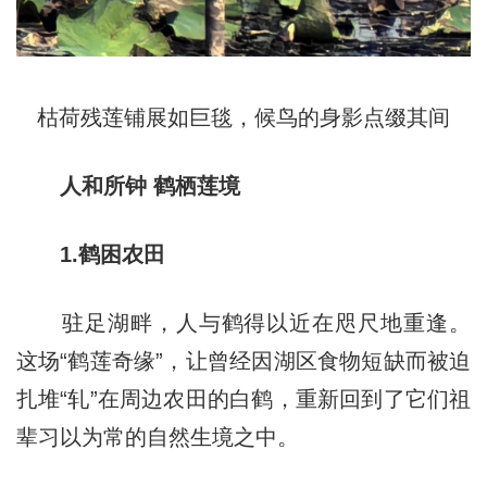
枯荷残莲铺展如巨毯，候鸟的身影点缀其间
人和所钟 鹤栖莲境
1.鹤困农田
驻足湖畔，人与鹤得以近在咫尺地重逢。
这场“鹤莲奇缘”，让曾经因湖区食物短缺而被迫
扎堆“轧”在周边农田的白鹤，重新回到了它们祖
辈习以为常的自然生境之中。