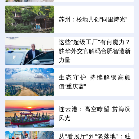
苏州：校地共创“同里诗光”
这些“超级工厂”有何魔力？
驻华外交官解码合肥智造新
力量
生态守护 持续解锁高颜
值“重庆蓝”
连云港：高空瞭望 赏海滨
风光
从“看展厅”到“谈落地”：驻