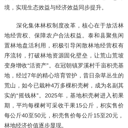
境，实现生态效益与经济效益同步提升。
深化集体林权制度改革，核心在于放活林
地经营权、保障农户合法权益。泰和县聚焦闲
置林地盘活利用，积极引导闲散林地经营权有
序流转，打破林地资源固化壁垒，让荒山荒坡
变身增收“活资产”。在冠朝镇罗溪村千亩枳壳基
地，经过7年的精心培育管护，昔日杂草丛生的
荒山，如今已栽种4万多棵枳壳树，成为名副其
实的“摇钱林”。2025年，基地枳壳树进入初果
期，平均每棵树可采收干果15公斤，枳实售价
每公斤40至50元，枳壳售价每公斤15至20元，
林地经济价值逐步显现。