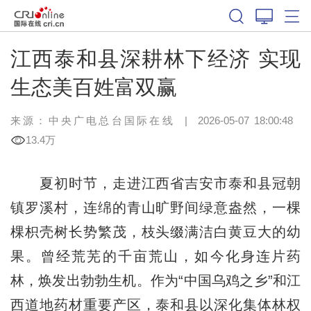
江西泰和县深耕林下经济 实现
生态美百姓富双赢
来源：中央广电总台国际在线
|
2026-05-07 18:00:48
13.4万
夏初时节，走进江西省吉安市泰和县冠朝
镇罗溪村，连绵的青山旷野间绿意盎然，一棵
棵枳壳树长势繁茂，枝头缀满洁白黄豆大的幼
果。曾经荒芜的千亩荒山，如今化身连片药
林，焕发出勃勃生机。作为“中国乌鸡之乡”和江
西道地药材重要产区，泰和县以深化集体林权