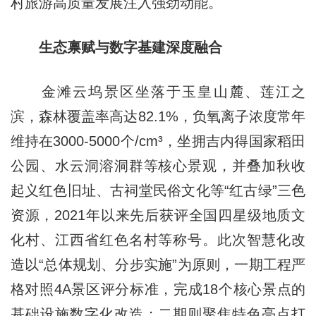
村旅游高质量发展注入强劲动能。
生态禀赋
与
数字基建深度融合
金滩云坞景区坐落于玉皇山麓、莲江之
滨，森林覆盖率高达82.1%，负氧离子浓度常年
维持在3000-5000个/cm³，坐拥吉内得国家稻田
公园、水云洞溶洞群等核心景观，并叠加秋收
起义红色旧址、古祠堂民俗文化等“红古绿”三色
资源，2021年以来先后获评全国四星级地质文
化村、江西省红色名村等称号。此次智慧化改
造以“总体规划、分步实施”为原则，一期工程严
格对照4A景区评分标准，完成18个核心景点的
基础设施数字化改造；二期则聚焦特色亮点打