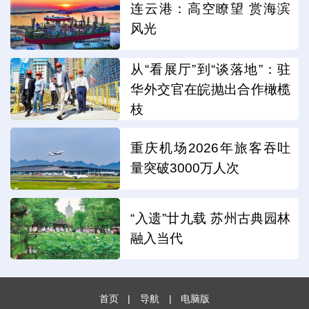
连云港：高空瞭望 赏海滨
风光
从“看展厅”到“谈落地”：驻
华外交官在皖抛出合作橄榄
枝
重庆机场2026年旅客吞吐
量突破3000万人次
“入遗”廿九载 苏州古典园林
融入当代
首页
|
导航
|
电脑版