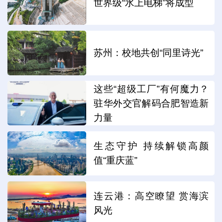
世界级“水上电梯”将成型
苏州：校地共创“同里诗光”
这些“超级工厂”有何魔力？
驻华外交官解码合肥智造新
力量
生态守护 持续解锁高颜
值“重庆蓝”
连云港：高空瞭望 赏海滨
风光