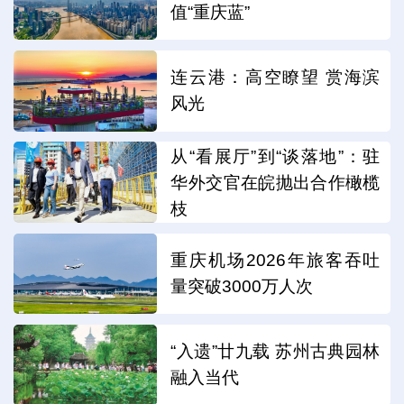
值“重庆蓝”
连云港：高空瞭望 赏海滨
风光
从“看展厅”到“谈落地”：驻
华外交官在皖抛出合作橄榄
枝
重庆机场2026年旅客吞吐
量突破3000万人次
“入遗”廿九载 苏州古典园林
融入当代