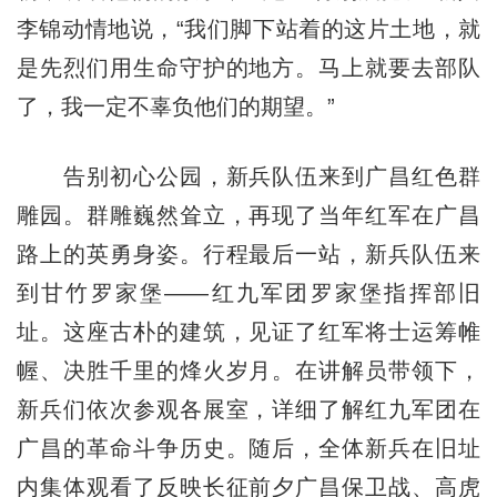
李锦动情地说，“我们脚下站着的这片土地，就
是先烈们用生命守护的地方。马上就要去部队
了，我一定不辜负他们的期望。”
告别初心公园，新兵队伍来到广昌红色群
雕园。群雕巍然耸立，再现了当年红军在广昌
路上的英勇身姿。行程最后一站，新兵队伍来
到甘竹罗家堡——红九军团罗家堡指挥部旧
址。这座古朴的建筑，见证了红军将士运筹帷
幄、决胜千里的烽火岁月。在讲解员带领下，
新兵们依次参观各展室，详细了解红九军团在
广昌的革命斗争历史。随后，全体新兵在旧址
内集体观看了反映长征前夕广昌保卫战、高虎