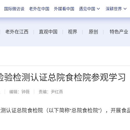
国际微访谈
老外在中国
外媒看中国
遇见中国
深耕世界
|
老外在江西
|
直观中国
|
视界
|
原创
|
特色产业
检验检测认证总院食检院参观学习
线
编辑：钟薇
责编：尹红燕
认证总院食检院（以下简称“总院食检院”），开展食