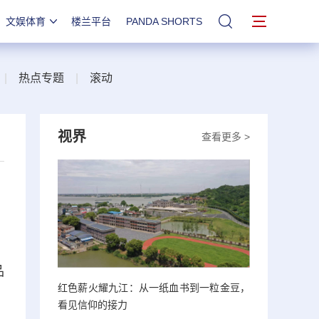
文娱体育
楼兰平台
PANDA SHORTS
站内搜索
|
热点专题
|
滚动
视界
查看更多 >
品
红色薪火耀九江：从一纸血书到一粒金豆，
看见信仰的接力