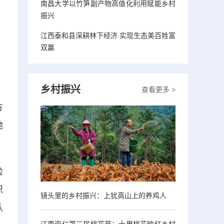
南昌大学以竹笋副产物高值化利用赋能乡村
振兴
江西泰和县深耕林下经济 实现生态美百姓富
双赢
乡村振兴
查看更多 >
方
地
检
识
镜头里的乡村振兴：上犹高山上的养鸡人
认
江西崇仁第三届桃花节：十里桃花映红乡村