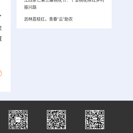
振兴路
了
沥林荔枝红，青春“云”助农
校
域