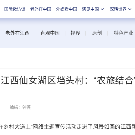
国际微访谈
老外在中国
外媒看中国
遇见中国
深耕世界
|
老外在江西
|
直观中国
|
视界
|
原创
|
特色产业
江西仙女湖区垱头村：“农旅结合
线
编辑：钟薇
乡村大道上”网络主题宣传活动走进了风景如画的江西