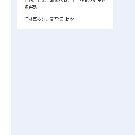
振兴路
沥林荔枝红，青春“云”助农