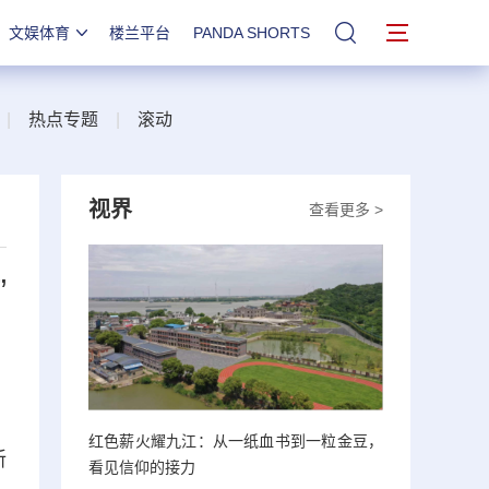
文娱体育
楼兰平台
PANDA SHORTS
站内搜索
|
热点专题
|
滚动
视界
查看更多 >
”
红色薪火耀九江：从一纸血书到一粒金豆，
新
看见信仰的接力