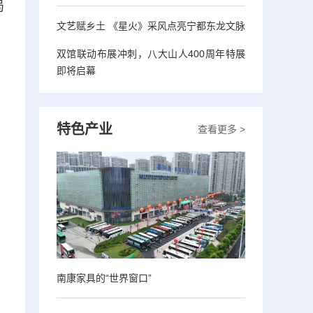
局
文艺赋乡土 《星火》采风点亮宁都东龙文脉
双馆联动布展冲刺，八大山人400周年特展
即将启幕
特色产业
查看更多 >
南康家具的“世界窗口”