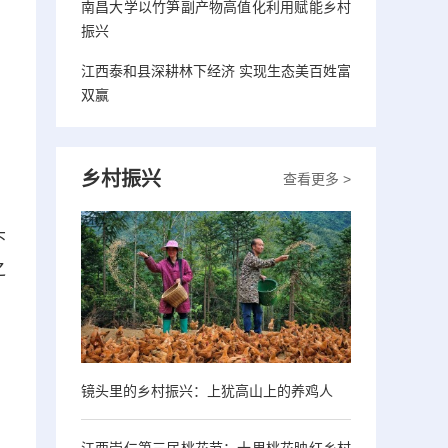
南昌大学以竹笋副产物高值化利用赋能乡村
振兴
江西泰和县深耕林下经济 实现生态美百姓富
双赢
乡村振兴
查看更多 >
头
之
镜头里的乡村振兴：上犹高山上的养鸡人
江西崇仁第三届桃花节：十里桃花映红乡村