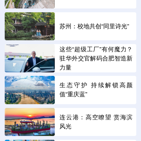
苏州：校地共创“同里诗光”
这些“超级工厂”有何魔力？
驻华外交官解码合肥智造新
力量
生态守护 持续解锁高颜
值“重庆蓝”
连云港：高空瞭望 赏海滨
风光