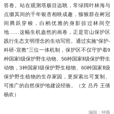
答卷。站在观测塔极目远眺，常绿阔叶林海与
点缀其间的千年银杏相映成趣，猕猴群在树冠
间腾跃穿梭，白鹇优雅的身影掠过林间空
地……这幅生机盎然的画卷，正是官山保护区
践行生态文明理念的生动写照。通过实施“保护-
科研-宣教”三位一体机制，保护区不仅守护着9
种国家Ⅰ级保护野生动物、56种国家Ⅱ级保护野生
动物，3种国家Ⅰ级保护野生植物、60种国家Ⅱ级
保护野生植物的生存家园，更探索出可复制、
可推广的自然保护地建设经验。（文 吕丹 王倩
杨欢）
编辑：钟薇