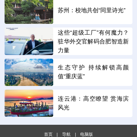
苏州：校地共创“同里诗光”
这些“超级工厂”有何魔力？
驻华外交官解码合肥智造新
力量
生态守护 持续解锁高颜
值“重庆蓝”
连云港：高空瞭望 赏海滨
风光
首页
|
导航
|
电脑版