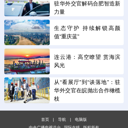
驻华外交官解码合肥智造新
力量
生态守护 持续解锁高颜
值“重庆蓝”
连云港：高空瞭望 赏海滨
风光
从“看展厅”到“谈落地”：驻
华外交官在皖抛出合作橄榄
枝
首页
|
导航
|
电脑版
中央广播电视总台
国际在线
版权所有