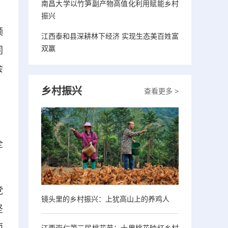
南昌大学以竹笋副产物高值化利用赋能乡村
振兴
领
江西泰和县深耕林下经济 实现生态美百姓富
双赢
同
会
乡村振兴
查看更多 >
全
党
镜头里的乡村振兴：上犹高山上的养鸡人
坚
面
江西崇仁第三届桃花节：十里桃花映红乡村