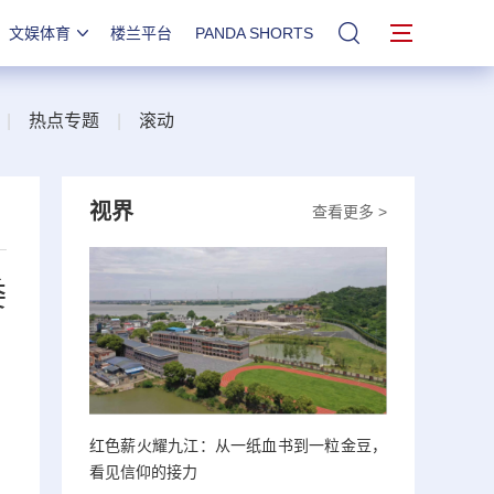
文娱体育
楼兰平台
PANDA SHORTS
站内搜索
|
热点专题
|
滚动
视界
查看更多 >
委
红色薪火耀九江：从一纸血书到一粒金豆，
看见信仰的接力