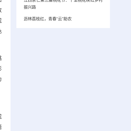
振兴路
改
沥林荔枝红，青春“云”助农
成
色
挑
影
为
。
成
悟