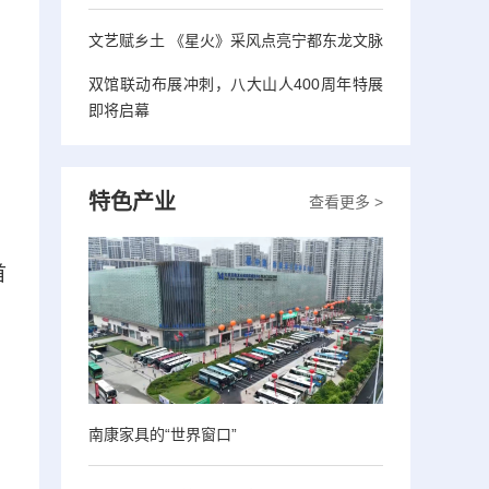
文艺赋乡土 《星火》采风点亮宁都东龙文脉
双馆联动布展冲刺，八大山人400周年特展
即将启幕
特色产业
查看更多 >
首
南康家具的“世界窗口”