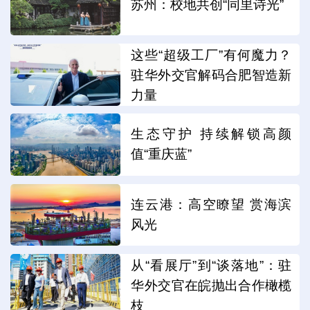
苏州：校地共创“同里诗光”
这些“超级工厂”有何魔力？
驻华外交官解码合肥智造新
力量
生态守护 持续解锁高颜
值“重庆蓝”
连云港：高空瞭望 赏海滨
风光
从“看展厅”到“谈落地”：驻
华外交官在皖抛出合作橄榄
枝