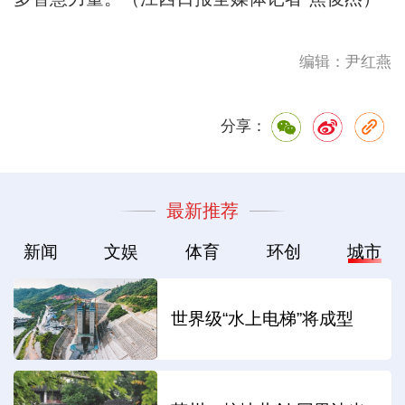
编辑：尹红燕
分享：
最新推荐
新闻
文娱
体育
环创
城市
世界级“水上电梯”将成型