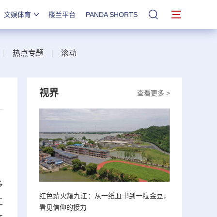
文娱体育
楼兰平台
PANDA SHORTS
站内搜索
|
热点专题
|
滚动
视界
查看更多 >
多
红色薪火耀九江：从一纸血书到一粒金豆，
工
看见信仰的接力