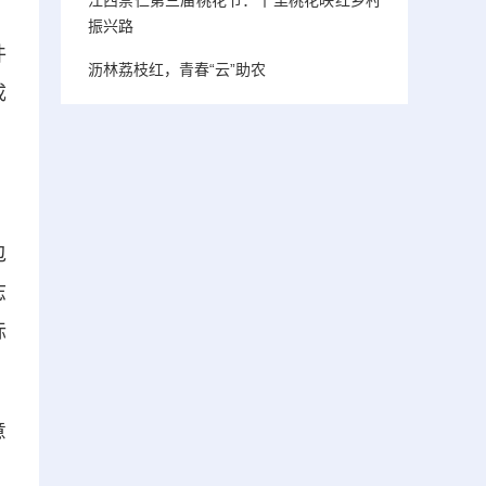
振兴路
件
沥林荔枝红，青春“云”助农
成
包
志
标
意