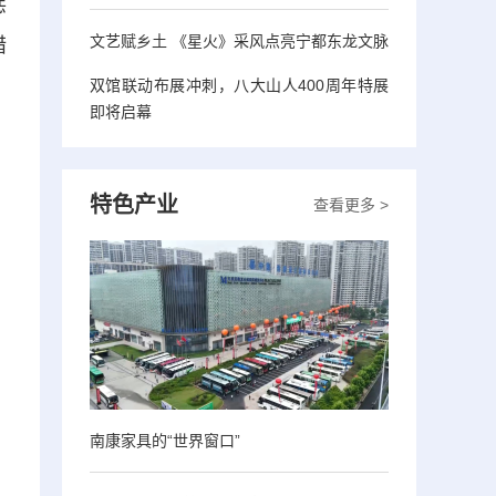
惩
文艺赋乡土 《星火》采风点亮宁都东龙文脉
措
双馆联动布展冲刺，八大山人400周年特展
即将启幕
特色产业
查看更多 >
南康家具的“世界窗口”