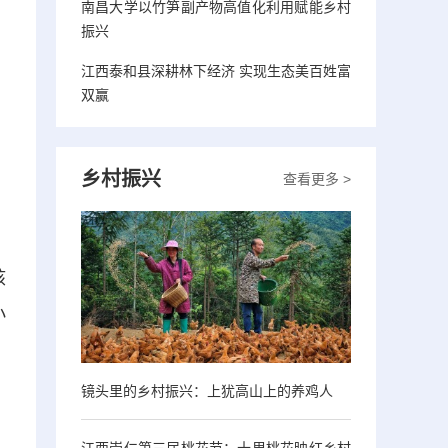
南昌大学以竹笋副产物高值化利用赋能乡村
振兴
江西泰和县深耕林下经济 实现生态美百姓富
双赢
乡村振兴
查看更多 >
核
小
，
镜头里的乡村振兴：上犹高山上的养鸡人
江西崇仁第三届桃花节：十里桃花映红乡村