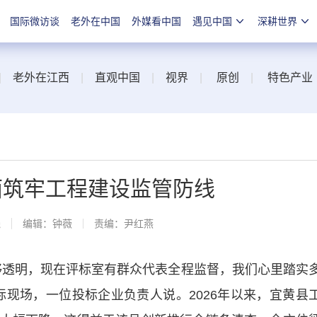
国际微访谈
老外在中国
外媒看中国
遇见中国
深耕世界
|
老外在江西
|
直观中国
|
视界
|
原创
|
特色产业
面筑牢工程建设监管防线
线
编辑：钟薇
责编：尹红燕
透明，现在评标室有群众代表全程监督，我们心里踏实
标现场，一位投标企业负责人说。2026年以来，宜黄县