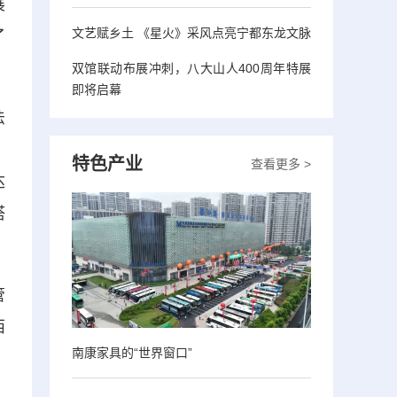
展
文艺赋乡土 《星火》采风点亮宁都东龙文脉
了
双馆联动布展冲刺，八大山人400周年特展
即将启幕
法
、
特色产业
查看更多 >
达
搭
管
西
南康家具的“世界窗口”