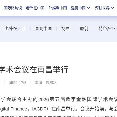
国际微访谈
老外在中国
外媒看中国
遇见中国
深耕世界
|
老外在江西
|
直观中国
|
视界
|
原创
|
特色产业
际学术会议在南昌举行
线
编辑：钟薇
责编：魏寒冰
会联合主办的2026第五届数字金融国际学术会
ce on Digital Finance，IACDF）在南昌举行。会议开始前，与