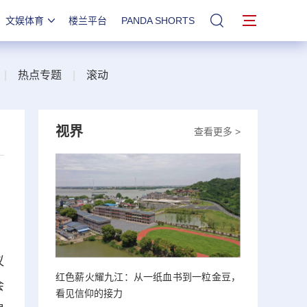
文娱体育
楼兰平台
PANDA SHORTS
站内搜索
|
热点专题
|
滚动
视界
查看更多 >
议
红色薪火耀九江：从一纸血书到一粒金豆，
会
看见信仰的接力