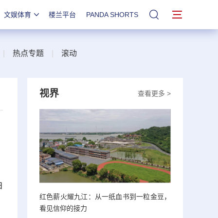
文娱体育
楼兰平台
PANDA SHORTS
站内搜索
|
热点专题
|
滚动
视界
查看更多 >
白
红色薪火耀九江：从一纸血书到一粒金豆，
看见信仰的接力