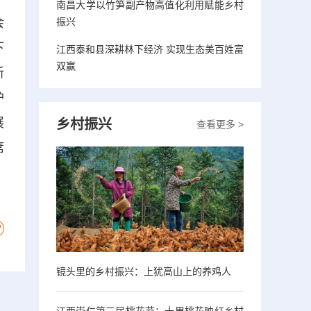
南昌大学以竹笋副产物高值化利用赋能乡村
振兴
会
下
江西泰和县深耕林下经济 实现生态美百姓富
双赢
新
护
展
乡村振兴
查看更多 >
席
镜头里的乡村振兴：上犹高山上的养鸡人
江西崇仁第三届桃花节：十里桃花映红乡村