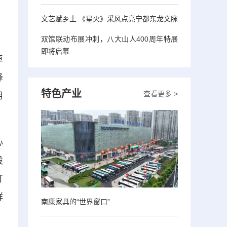
，
文艺赋乡土 《星火》采风点亮宁都东龙文脉
双馆联动布展冲刺，八大山人400周年特展
即将启幕
卓
烽
特色产业
查看更多 >
用
心
设
打
群
南康家具的“世界窗口”