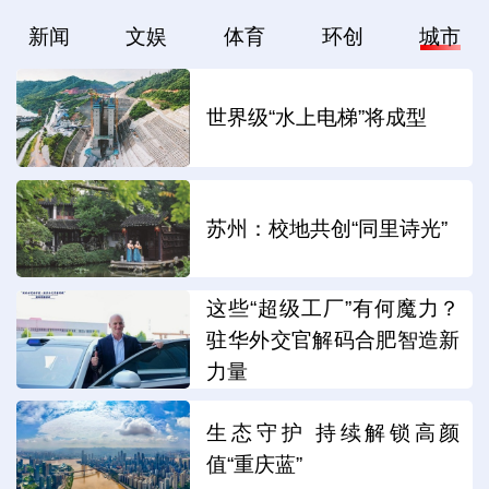
新闻
文娱
体育
环创
城市
世界级“水上电梯”将成型
苏州：校地共创“同里诗光”
这些“超级工厂”有何魔力？
驻华外交官解码合肥智造新
力量
生态守护 持续解锁高颜
值“重庆蓝”